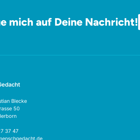
ue mich auf Deine Nachricht!
edacht
stian Blecke
rasse 50
derborn
7 37 47
menschgedacht.de