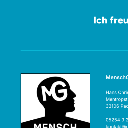
Ich fre
MenschG
Hans Chri
Mentropst
33106 Pa
05254 9 2
kontakt@